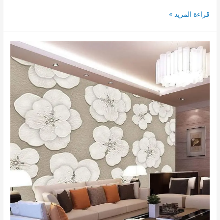
صباغ
قراءة المزيد »
الجبيل
|
معلم
صباغ
الجبيل
|0504442942