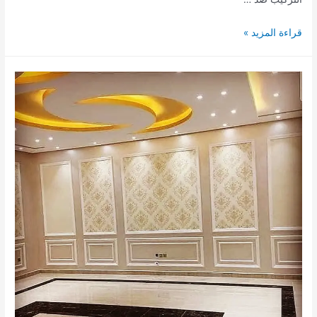
معلم
قراءة المزيد »
ديكورات
فوم
الدمام
الشرقية
|0504442942