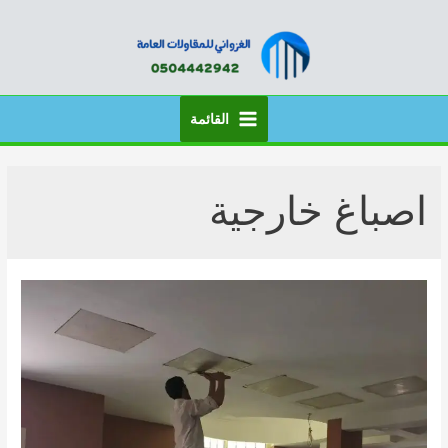
خطي
لى
لمحتوى
القائمة
Main
Menu
اصباغ خارجية