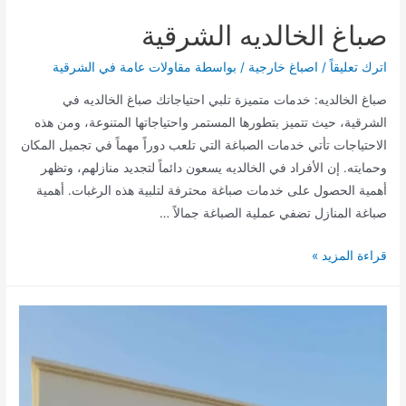
صباغ الخالديه الشرقية
اترك تعليقاً
/
اصباغ خارجية
/ بواسطة
مقاولات عامة في الشرقية
صباغ الخالديه: خدمات متميزة تلبي احتياجاتك صباغ الخالديه في
الشرقية، حيث تتميز بتطورها المستمر واحتياجاتها المتنوعة، ومن هذه
الاحتياجات تأتي خدمات الصباغة التي تلعب دوراً مهماً في تجميل المكان
وحمايته. إن الأفراد في الخالديه يسعون دائماً لتجديد منازلهم، وتظهر
أهمية الحصول على خدمات صباغة محترفة لتلبية هذه الرغبات. أهمية
صباغة المنازل تضفي عملية الصباغة جمالاً …
صباغ
قراءة المزيد »
الخالديه
الشرقية